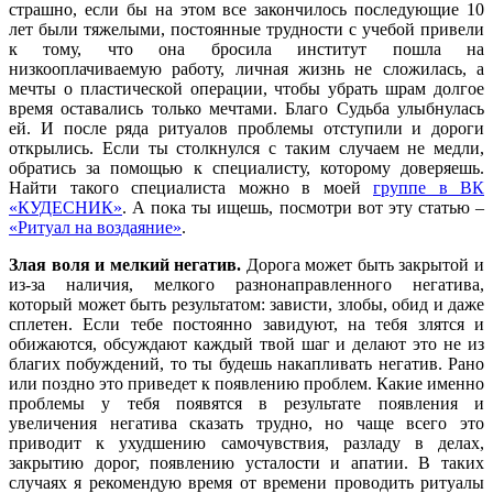
страшно, если бы на этом все закончилось последующие 10
лет были тяжелыми, постоянные трудности с учебой привели
к тому, что она бросила институт пошла на
низкооплачиваемую работу, личная жизнь не сложилась, а
мечты о пластической операции, чтобы убрать шрам долгое
время оставались только мечтами. Благо Судьба улыбнулась
ей. И после ряда ритуалов проблемы отступили и дороги
открылись. Если ты столкнулся с таким случаем не медли,
обратись за помощью к специалисту, которому доверяешь.
Найти такого специалиста можно в моей
группе в ВК
«КУДЕСНИК»
. А пока ты ищешь, посмотри вот эту статью –
«Ритуал на воздаяние»
.
Злая воля и мелкий негатив.
Дорога может быть закрытой и
из-за наличия, мелкого разнонаправленного негатива,
который может быть результатом: зависти, злобы, обид и даже
сплетен. Если тебе постоянно завидуют, на тебя злятся и
обижаются, обсуждают каждый твой шаг и делают это не из
благих побуждений, то ты будешь накапливать негатив. Рано
или поздно это приведет к появлению проблем. Какие именно
проблемы у тебя появятся в результате появления и
увеличения негатива сказать трудно, но чаще всего это
приводит к ухудшению самочувствия, разладу в делах,
закрытию дорог, появлению усталости и апатии. В таких
случаях я рекомендую время от времени проводить ритуалы