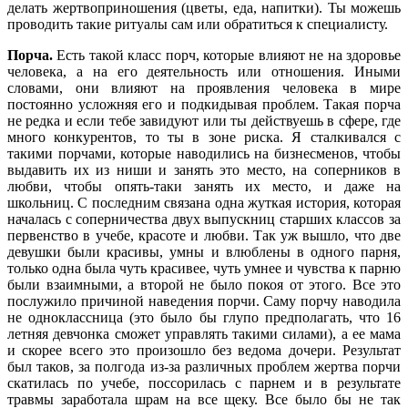
делать жертвоприношения (цветы, еда, напитки). Ты можешь
проводить такие ритуалы сам или обратиться к специалисту.
Порча.
Есть такой класс порч, которые влияют не на здоровье
человека, а на его деятельность или отношения. Иными
словами, они влияют на проявления человека в мире
постоянно усложняя его и подкидывая проблем. Такая порча
не редка и если тебе завидуют или ты действуешь в сфере, где
много конкурентов, то ты в зоне риска. Я сталкивался с
такими порчами, которые наводились на бизнесменов, чтобы
выдавить их из ниши и занять это место, на соперников в
любви, чтобы опять-таки занять их место, и даже на
школьниц. С последним связана одна жуткая история, которая
началась с соперничества двух выпускниц старших классов за
первенство в учебе, красоте и любви. Так уж вышло, что две
девушки были красивы, умны и влюблены в одного парня,
только одна была чуть красивее, чуть умнее и чувства к парню
были взаимными, а второй не было покоя от этого. Все это
послужило причиной наведения порчи. Саму порчу наводила
не одноклассница (это было бы глупо предполагать, что 16
летняя девчонка сможет управлять такими силами), а ее мама
и скорее всего это произошло без ведома дочери. Результат
был таков, за полгода из-за различных проблем жертва порчи
скатилась по учебе, поссорилась с парнем и в результате
травмы заработала шрам на все щеку. Все было бы не так