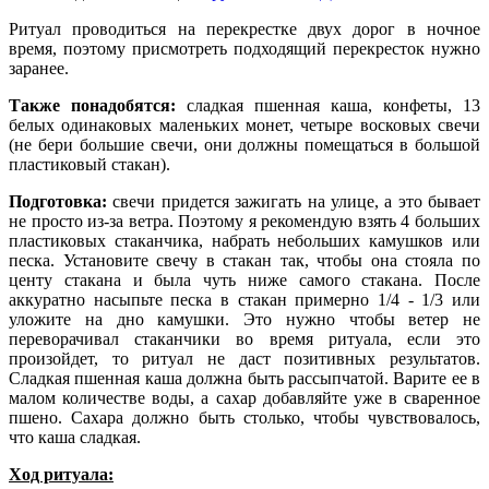
Ритуал проводиться на перекрестке двух дорог в ночное
время, поэтому присмотреть подходящий перекресток нужно
заранее.
Также понадобятся:
сладкая пшенная каша, конфеты, 13
белых одинаковых маленьких монет, четыре восковых свечи
(не бери большие свечи, они должны помещаться в большой
пластиковый стакан).
Подготовка:
свечи придется зажигать на улице, а это бывает
не просто из-за ветра. Поэтому я рекомендую взять 4 больших
пластиковых стаканчика, набрать небольших камушков или
песка. Установите свечу в стакан так, чтобы она стояла по
центу стакана и была чуть ниже самого стакана. После
аккуратно насыпьте песка в стакан примерно 1/4 - 1/3 или
уложите на дно камушки. Это нужно чтобы ветер не
переворачивал стаканчики во время ритуала, если это
произойдет, то ритуал не даст позитивных результатов.
Сладкая пшенная каша должна быть рассыпчатой. Варите ее в
малом количестве воды, а сахар добавляйте уже в сваренное
пшено. Сахара должно быть столько, чтобы чувствовалось,
что каша сладкая.
Ход ритуала: