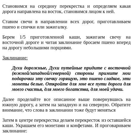
Становимся на середину перекрестка и определяем какая
дорога направлена на восток, становимся лицом к ней.
Ставим свечи в направлении всех дорог, приготавливаем
пшено и спички или зажигалку.
Берем 1/5 приготовленной каши, зажигаем свечу на
восточной дороге и читая заклинание бросаем пшено вперед
на дорогу небольшими порциями.
Заклинание:
Духи дорожные, Духи путейные придите с восточной
(южной/западной/северной) стороны примите мои
подарочки эту свечку горящую, это пшено сладкое, эти
монеты белые. Откройте для мне все пути дороги для
моего счастья, для моего богатства, для моей удачи.
Далее проделайте все описанное выше повернувшись на
южную дорогу, а затем на западную и на северную. Обратите
внимание, что слова в заклинании тоже будут меняться
Затем в центре перекрестка делаем перекресток из оставшейся
каши. Украшаем его монетами и конфетами. И проговариваем
заклинание: