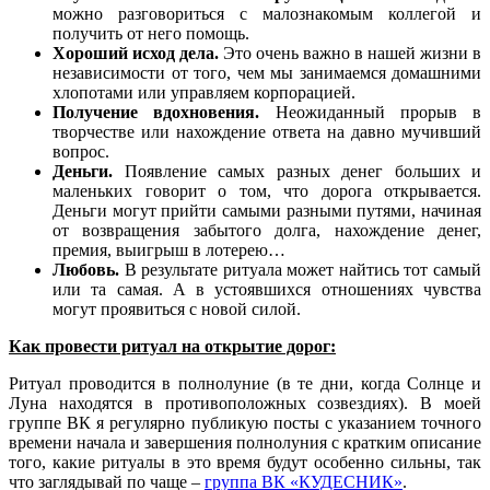
можно разговориться с малознакомым коллегой и
получить от него помощь.
Хороший исход дела.
Это очень важно в нашей жизни в
независимости от того, чем мы занимаемся домашними
хлопотами или управляем корпорацией.
Получение вдохновения.
Неожиданный прорыв в
творчестве или нахождение ответа на давно мучивший
вопрос.
Деньги.
Появление самых разных денег больших и
маленьких говорит о том, что дорога открывается.
Деньги могут прийти самыми разными путями, начиная
от возвращения забытого долга, нахождение денег,
премия, выигрыш в лотерею…
Любовь.
В результате ритуала может найтись тот самый
или та самая. А в устоявшихся отношениях чувства
могут проявиться с новой силой.
Как провести ритуал на открытие дорог:
Ритуал проводится в полнолуние (в те дни, когда Солнце и
Луна находятся в противоположных созвездиях). В моей
группе ВК я регулярно публикую посты с указанием точного
времени начала и завершения полнолуния с кратким описание
того, какие ритуалы в это время будут особенно сильны, так
что заглядывай по чаще –
группа ВК «КУДЕСНИК»
.