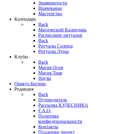
Знаменитости
Врачевание
Мастерство
Календарь
Back
Магический Календарь
Расписание ритуалов
Back
Ритуалы Солнца
Ритуалы Луны
Клубы
Back
Магия Огня
Магия Трав
Наузы
Оракул Богини
Редакция
Back
Путеводитель
Рассылка КУДЕСНИКА
F.A.Q.
Политика
конфиденциальности
Контакты
Поддержи проект