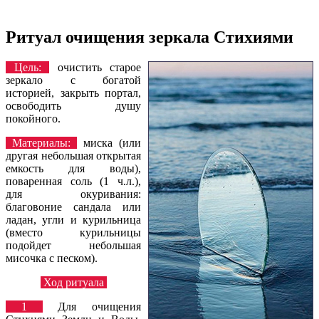
Ритуал очищения зеркала Стихиями
Цель:
очистить старое
зеркало с богатой
историей, закрыть портал,
освободить душу
покойного.
Материалы:
миска (или
другая небольшая открытая
емкость для воды),
поваренная соль (1 ч.л.),
для окуривания:
благовоние сандала или
ладан, угли и курильница
(вместо курильницы
подойдет небольшая
мисочка с песком).
Ход ритуала
1
Для очищения