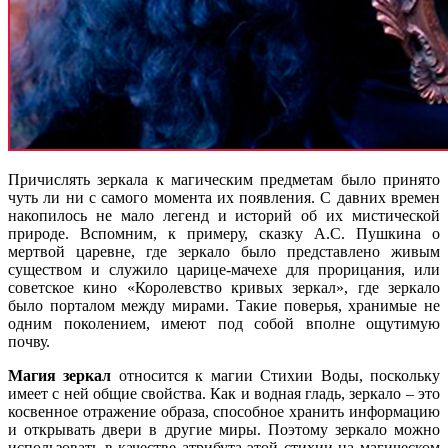
Причислять зеркала к магическим предметам было принято
чуть ли ни с самого момента их появления. С давних времен
накопилось не мало легенд и историй об их мистической
природе. Вспомним, к примеру, сказку А.С. Пушкина о
мертвой царевне, где зеркало было представлено живым
существом и служило царице-мачехе для прорицания, или
советское кино «Королевство кривых зеркал», где зеркало
было порталом между мирами. Такие поверья, хранимые не
одним поколением, имеют под собой вполне ощутимую
почву.
Магия зеркал
относится к магии Стихии Воды, поскольку
имеет с ней общие свойства. Как и водная гладь, зеркало – это
косвенное отражение образа, способное хранить информацию
и открывать двери в другие миры. Поэтому зеркало можно
использовать в качестве атрибута этой стихии на магическом