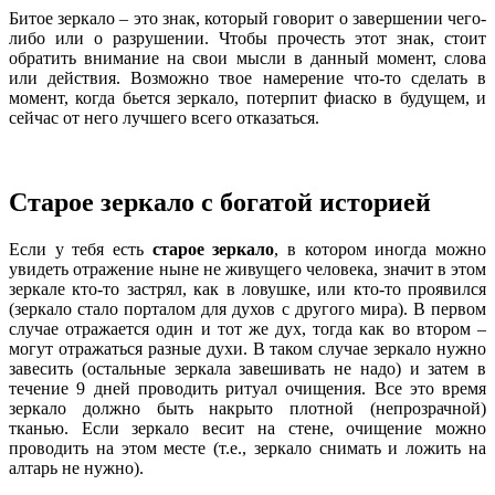
Битое зеркало – это знак, который говорит о завершении чего-
либо или о разрушении. Чтобы прочесть этот знак, стоит
обратить внимание на свои мысли в данный момент, слова
или действия. Возможно твое намерение что-то сделать в
момент, когда бьется зеркало, потерпит фиаско в будущем, и
сейчас от него лучшего всего отказаться.
Старое зеркало с богатой историей
Если у тебя есть
старое зеркало
, в котором иногда можно
увидеть отражение ныне не живущего человека, значит в этом
зеркале кто-то застрял, как в ловушке, или кто-то проявился
(зеркало стало порталом для духов с другого мира). В первом
случае отражается один и тот же дух, тогда как во втором –
могут отражаться разные духи. В таком случае зеркало нужно
завесить (остальные зеркала завешивать не надо) и затем в
течение 9 дней проводить ритуал очищения. Все это время
зеркало должно быть накрыто плотной (непрозрачной)
тканью. Если зеркало весит на стене, очищение можно
проводить на этом месте (т.е., зеркало снимать и ложить на
алтарь не нужно).