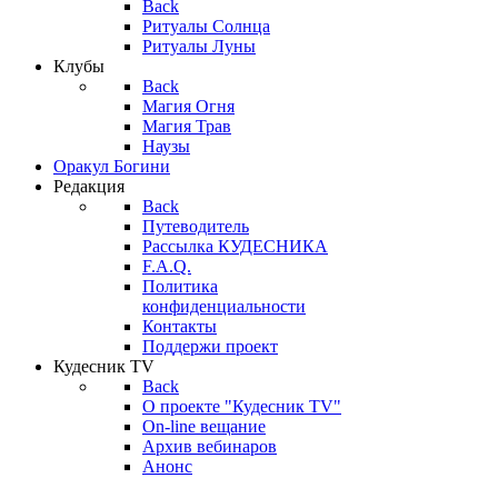
Back
Ритуалы Солнца
Ритуалы Луны
Клубы
Back
Магия Огня
Магия Трав
Наузы
Оракул Богини
Редакция
Back
Путеводитель
Рассылка КУДЕСНИКА
F.A.Q.
Политика
конфиденциальности
Контакты
Поддержи проект
Кудесник TV
Back
О проекте "Кудесник TV"
On-line вещание
Архив вебинаров
Анонс