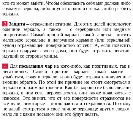
кто-то может выйти. Чтобы обезопасить себя маг должен либо
сомкнуть зеркала, либо опустить одно из зеркал, либо разбить
зеркало.
3
Защита
– отражение негатива. Для этих целей используют
обычное зеркало, а также – с серебряным или медным
покрытиями. Самый простой вариант такой защиты – носить
маленькое зеркальце в нагрудном кармане (или зеркальный
кулон) отражающей поверхностью от себя. А, если повесить
зеркало снаружи своего дома, оно будет отражать негатив,
идущий со стороны улицы.
4
Для
посылания чар
на кого-либо, как позитивных, так и
негативных. Самый простой вариант такой магии –
улыбаться, глядя в зеркало, и оно будет отражать полученные
эмоции обратно. По этой же причине не стоит смотреться в
зеркало в плохом настроении. Как бы хорошо не было сделано
зеркало, в нем есть шероховатости, они также появляются с
износом. Это значит, что от его поверхности отражаются не
все лучи, некоторые – поглощаются и сохраняются. Поэтому
не давай смотреться в свое личное зеркальце другим людям,
мало ли с каким посылом они это будут делать.