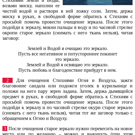
Стихиями Земли и Воды,
возьми миску, наполни ее
чистой водой и раствори в ней ложку соли. Затем, держа
миску в руках, в свободной форме обратись к Стихиям с
просьбой помочь провести очищение зеркала. После этого
подойди к зеркалу, мокни пальцы в воду и по часовой стрелке
окропи старое зеркало (снимать с него ткань нельзя), читая
заговор:
Землей и Водой я очищаю это зеркало.
Пусть все негативное и потустороннее покинет
это зеркало.
Землей и Водой я освящаю это зеркало.
Пусть любовь и благоденствие прибудут в нем.
2
Для очищения Стихиями Огня и Воздуха, зажги
благовоние сандала или подожги уголек в курильнице и
положи на него пару зерен ладана. Затем, держа дымящийся
предмет в руках, в свободной форме обратись к Стихиям с
просьбой помочь провести очищение зеркала. После этого
подойди к зеркалу и по часовой стрелке окури старое зеркало
(снимать с него ткань нельзя), читая тот же заговор только с
обращением к Огню и Воздуху.
3
После очищения старое зеркало нужно перевесить на новое
место или по желанию – можно и выкинуть (при этом