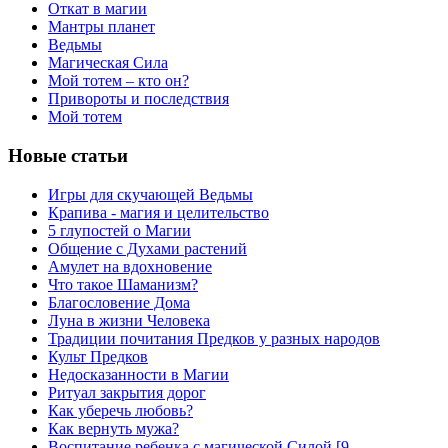
Откат в магии
Мантры планет
Ведьмы
Магическая Сила
Мой тотем – кто он?
Привороты и последствия
Мой тотем
Новые статьи
Игры для скучающей Ведьмы
Крапива - магия и целительство
5 глупостей о Магии
Общение с Духами растений
Амулет на вдохновение
Что такое Шаманизм?
Благословение Дома
Луна в жизни Человека
Традиции почитания Предков у разных народов
Культ Предков
Недосказанности в Магии
Ритуал закрытия дорог
Как уберечь любовь?
Как вернуть мужа?
Воспитание ребенка с магической Силой [9