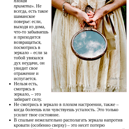
плохая
примета».
Не
всегда, есть такое
шаманское
поверье: если,
выходя из дома,
что-то забываешь
и приходится
возвращаться,
посмотрись в
зеркало – если за
тобой увязался
дух неудачи, он
увидит свое
отражение и
испугается.
Нельзя есть,
смотрясь в
зеркало, – это
забирает силу.
Не смотрись в зеркало в плохом настроении, также –
когда болеешь или чувствуешь усталость. Это только
усилит твое состояние.
В спальне нежелательно располагать зеркала напротив
кровати (особенно сверху) – это несет потерю