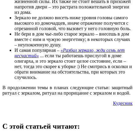
жизненной силы. Их также не стоит вешать в прихожей
напротив двери – это растрата положительной энергии
из дома.
Зеркало не должно висеть ниже уровня головы самого
высокого из домочадцев, иначе отражение получится с
отрезанной головой, что вызовет у него головную боль.
Не бери в дом чье-либо старое зеркало – внесешь в дом
вместе с ним и чужую энергетику; в некоторых случаях
– неупокоенную душу.
И самая популярная –
«Разбил зеркало, жди семь лет
несчастий»
... если ты работаешь прислугой в доме
олигарха, и это зеркало стоит целое состояние, если –
нет, тогда это скорее к уборке :) Не смотрись в осколки и
обрати внимание на обстоятельства, при которых это
случилось.
В продолжении темы в планах следующие статьи: защитный
ритуал с зеркалом, ритуал на прорицание с зеркалом и водой.
Кудесник
С этой статьей читают: