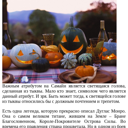
Важным атрибутом на Самайн является светящаяся голова,
сделанная из тыквы. Мало кто знает, символом чего является
данный атрибут. И зря. Быть может тогда, к светящейся голове
из тыквы относились бы с должным почтением и трепетом.
Есть одна легенда, которую прекрасно описал Дуглас Монро.
Она о самом великом титане, жившем на Земле – Бране
Благословенном, Короле-Покровителе Острова Силы. Во
времена его правления страна процветала. Но в одном из боев