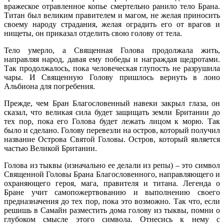
вражеское отравленное копье смертельно ранило тело Брана.
Титан был великим правителем и магом, не желая приносить
своему народу страдания, желая оградить его от врагов и
нищеты, он приказал отделить свою голову от тела.
Тело умерло, а Священная Голова продолжала жить,
направляя народ, давая ему победы и награждая щедротами.
Так продолжалось, пока человеческая глупость не разрушила
чары. И Священную Голову пришлось вернуть в лоно
Альбиона для погребения.
Прежде, чем Бран Благословенный навеки закрыл глаза, он
сказал, что великая сила будет защищать земли Британии до
тех пор, пока его Голова будет лежать лицом к морю. Так
было и сделано. Голову перевезли на остров, который получил
название Острова Святой Головы. Остров, который является
частью Великой Британии.
Голова из тыквы (изначально ее делали из репы) – это символ
Священной Головы Брана Благословенного, направляющего и
охраняющего героя, мага, правителя и титана. Легенда о
Бране учит самопожертвованию и выполнению своего
предназначения до тех пор, пока это возможно. Так что, если
решишь в Самайн разместить дома голову из тыквы, помни о
глубоком смысле этого символа. Отнесись к нему с