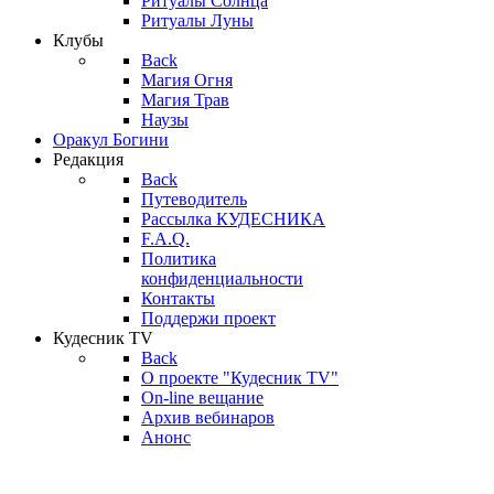
Ритуалы Солнца
Ритуалы Луны
Клубы
Back
Магия Огня
Магия Трав
Наузы
Оракул Богини
Редакция
Back
Путеводитель
Рассылка КУДЕСНИКА
F.A.Q.
Политика
конфиденциальности
Контакты
Поддержи проект
Кудесник TV
Back
О проекте "Кудесник TV"
On-line вещание
Архив вебинаров
Анонс