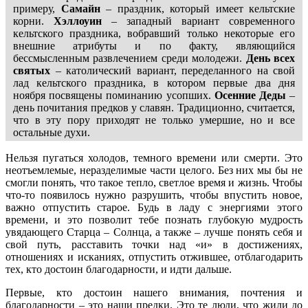
примеру,
Самайн
– праздник, который имеет кельтские
корни.
Хэллоуин
– западный вариант современного
кельтского праздника, вобравший только некоторые его
внешние атрибуты и по факту, являющийся
бессмысленным развлечением среди молодежи.
День всех
святых
– католический вариант, переделанного на свой
лад кельтского праздника, в котором первые два дня
ноября посвящены поминанию усопших.
Осенние Деды
–
день почитания предков у славян. Традиционно, считается,
что в эту пору приходят не только умершие, но и все
остальные духи.
Нельзя пугаться холодов, темного времени или смерти. Это
неотъемлемые, неразделимые части целого. Без них мы бы не
смогли понять, что такое тепло, светлое время и жизнь. Чтобы
что-то появилось нужно разрушить, чтобы впустить новое,
важно отпустить старое. Будь в ладу с энергиями этого
времени, и это позволит тебе познать глубокую мудрость
увядающего Старца – Солнца, а также – лучше понять себя и
свой путь, расставить точки над «и» в достижениях,
отношениях и исканиях, отпустить отжившее, отблагодарить
тех, кто достоин благодарности, и идти дальше.
Первые, кто достоин нашего внимания, почтения и
благодарности – это наши предки. Это те люди, что жили до