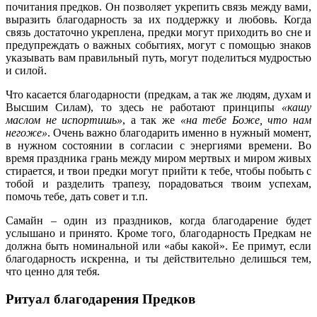
почитания предков. Он позволяет укрепить связь между вами,
выразить благодарность за их поддержку и любовь. Когда
связь достаточно укреплена, предки могут приходить во сне и
предупреждать о важных событиях, могут с помощью знаков
указывать вам правильный путь, могут поделиться мудростью
и силой.
Что касается благодарности (предкам, а так же людям, духам и
Высшим Силам), то здесь не работают принципы
«кашу
маслом не испортишь»
, а так же
«на тебе Боже, что нам
негоже»
. Очень важно благодарить именно в нужный момент,
в нужном состоянии в согласии с энергиями времени. Во
время праздника грань между миром мертвых и миром живых
стирается, и твои предки могут прийти к тебе, чтобы побыть с
тобой и разделить трапезу, порадоваться твоим успехам,
помочь тебе, дать совет и т.п.
Самайн – один из праздников, когда благодарение будет
услышано и принято. Кроме того, благодарность Предкам не
должна быть номинальной или «абы какой». Ее примут, если
благодарность искренна, и ты действительно делишься тем,
что ценно для тебя.
Ритуал благодарения Предков